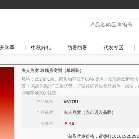
开学季
中秋好礼
防暑防暑
代发专区
夫人燕窝-玫瑰燕窝粥（单碗装）
规格：252克*1碗、固形物不低于60% 卖点：玫瑰燕窝粥凭借 
芳 + 粥品的温润” 三重优势，打破传统养生食品的单一属性
调理等场景的优选。
V61751
产品编号
夫人燕窝（点击进入品牌）
产品品牌
￥
45
商城价
获取优惠价格，请拨打18161925291