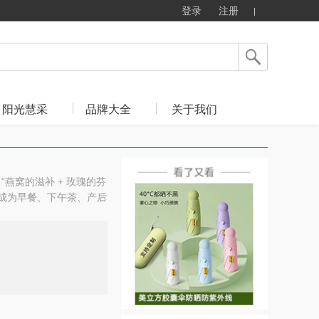
登录
注册
阳光慧采
品牌大全
关于我们
“燕窝的滋补 + 玫瑰的芬
，成为早餐、下午茶、产后