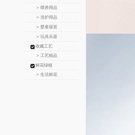
喂养用品
>
洗护用品
>
婴童寝居
>
玩具乐器
>
收藏工艺
工艺精品
>
鲜花绿植
生活鲜花
>