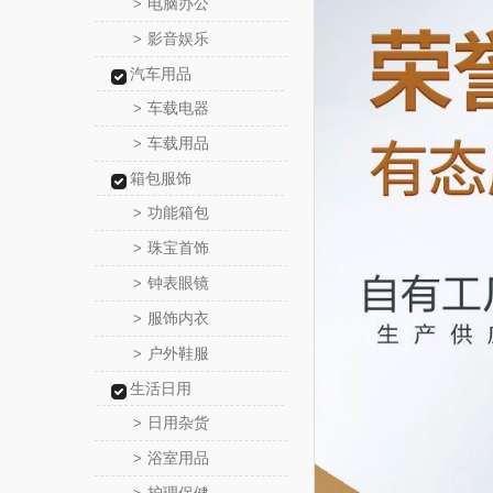
电脑办公
>
影音娱乐
>
汽车用品
车载电器
>
车载用品
>
箱包服饰
功能箱包
>
珠宝首饰
>
钟表眼镜
>
服饰内衣
>
户外鞋服
>
生活日用
日用杂货
>
浴室用品
>