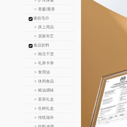
护理保健
>
香薰/熏香
>
家纺毛巾
床上用品
>
居家布艺
>
食品饮料
南北干货
>
礼券卡券
>
食用油
>
休闲食品
>
粮油调味
>
茗茶礼盒
>
生鲜礼盒
>
传统滋补
>
饮料冲调
>