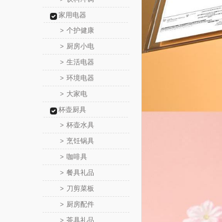
家用电器
个护健康
>
厨房小电
>
生活电器
>
环境电器
>
大家电
>
杯壶厨具
杯壶水具
>
烹饪锅具
>
咖啡具
>
餐具礼品
>
刀剪菜板
>
厨房配件
>
茶具礼品
>